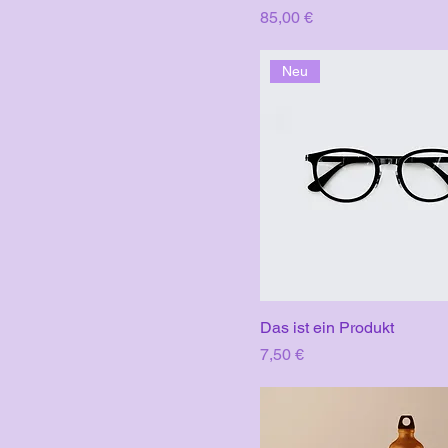
Preis
85,00 €
Neu
Das ist ein Produkt
Preis
7,50 €