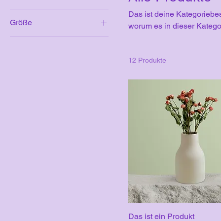
Das ist deine Kategoriebes
Größe
worum es in dieser Katego
250 ml
500 ml
12 Produkte
80 ml
Einheitsgröße
L
M
S
Das ist ein Produkt