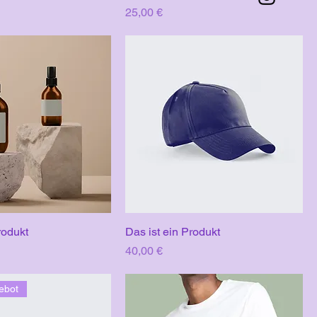
Preis
25,00 €
rodukt
Das ist ein Produkt
Preis
40,00 €
ebot