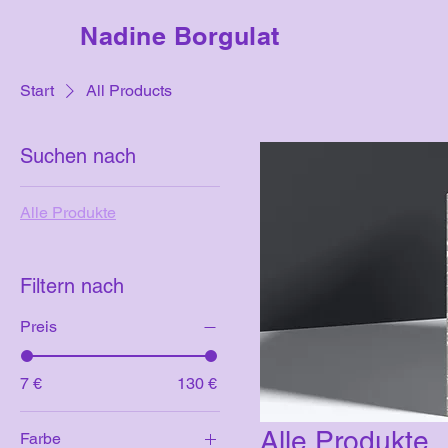
Nadine Borgulat
Start
All Products
Suchen nach
Alle Produkte
Filtern nach
Preis
7 €
130 €
Alle Produkte
Farbe