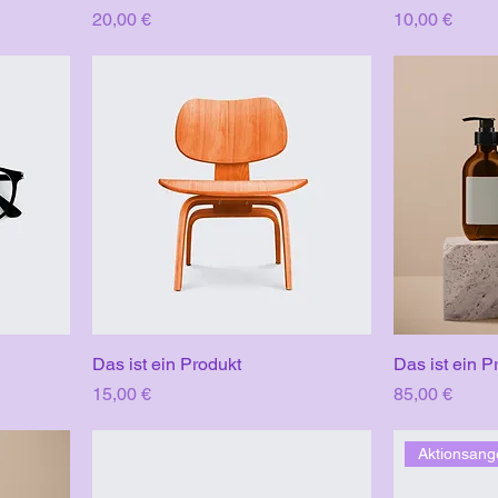
Preis
Preis
20,00 €
10,00 €
Das ist ein Produkt
Das ist ein P
Preis
Preis
15,00 €
85,00 €
Aktionsang