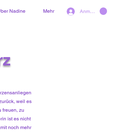
ber Nadine
Mehr
Anmelden
rz
erzensanliegen
urück, weil es
u freuen, zu
n ist es nicht
amit noch mehr