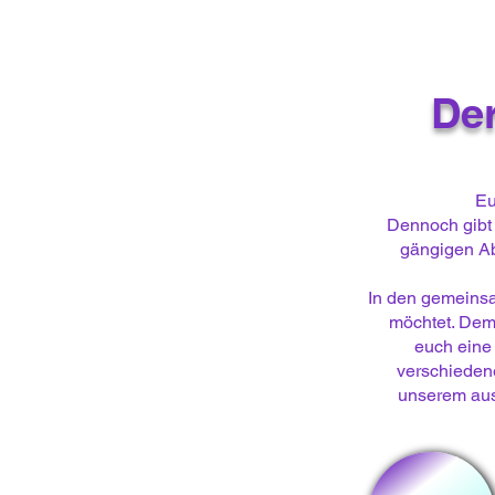
Der
Eu
Dennoch gibt e
gängigen Abl
In den gemeinsa
möchtet. Deme
euch eine
verschiedene
unserem ausf