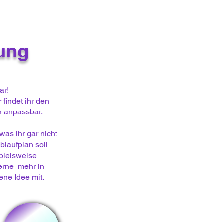
uung
ar!
 findet ihr den
er anpassbar.
as ihr gar nicht
blaufplan soll
pielsweise
gerne mehr in
ene Idee mit.